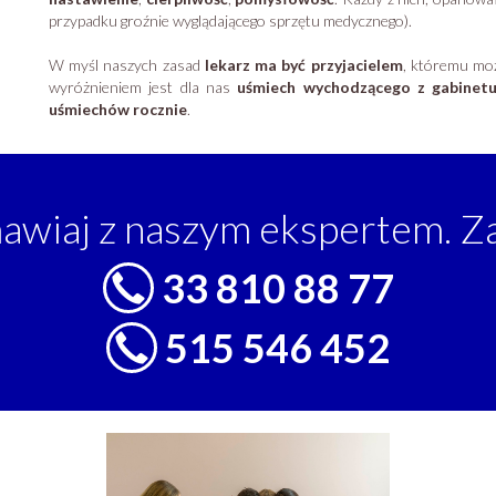
przypadku groźnie wyglądającego sprzętu medycznego).
W myśl naszych zasad
lekarz ma być przyjacielem
, któremu moż
wyróżnieniem jest dla nas
uśmiech wychodzącego z gabinetu
uśmiechów rocznie
.
awiaj z naszym ekspertem. Z
33 810 88 77
515 546 452