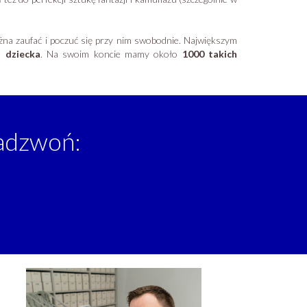
na zaufać i poczuć się przy nim swobodnie. Największym
 dziecka
. Na swoim koncie mamy około
1000 takich
adzwoń: