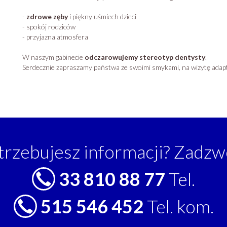
-
zdrowe zęby
i piękny uśmiech dzieci
- spokój rodziców
- przyjazna atmosfera
W naszym gabinecie
odczarowujemy stereotyp dentysty
.
Serdecznie zapraszamy państwa ze swoimi smykami, na wizytę adap
trzebujesz informacji? Zadzw
33 810 88 77
Tel.
515 546 452
Tel. kom.