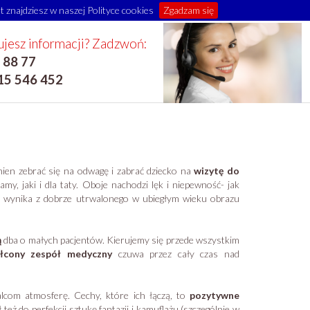
 znajdziesz w naszej Polityce cookies
Zgadzam się
jesz informacji? Zadzwoń:
 88 77
15 546 452
ien zebrać się na odwagę i zabrać dziecko na
wizytę do
my, jaki i dla taty. Oboje nachodzi lęk i niepewność- jak
ta wynika z dobrze utrwalonego w ubiegłym wieku obrazu
ą
dba o małych pacjentów. Kierujemy się przede wszystkim
łcony zespół medyczny
czuwa przez cały czas nad
alcom atmosferę. Cechy, które ich łączą, to
pozytywne
 też do perfekcji sztukę fantazji i kamuflażu (szczególnie w