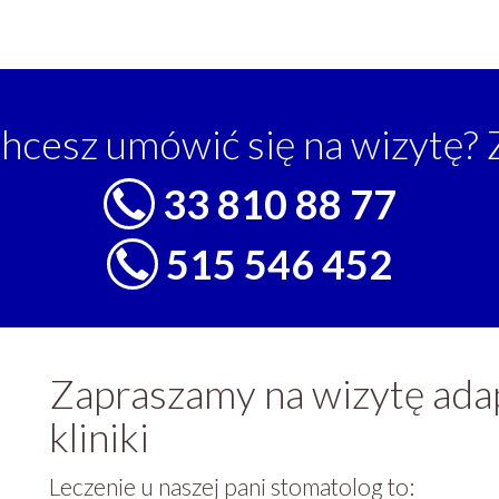
hcesz umówić się na wizytę?
33 810 88 77
515 546 452
Zapraszamy na wizytę adap
kliniki
Leczenie u naszej pani stomatolog to: