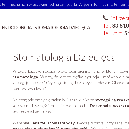
 ten mechanizm w ustawieniach przeglądarki. Więcej informacji na ten temat
Potrzebu
Tel.
33 810
ENDODONCJA
STOMATOLOGIA DZIECIĘCA
Tel. kom.
5
Stomatologia Dziecięca
W życiu każdego rodzica, przychodzi taki moment, w którym powin
stomatologa
. Wiemy, że jest to ciężka sytuacja , zarówno dla ma
zareaguje dziecko? Czy obędzie się bez krzyku i płaczu? Obawa 
‘’dentysty-sadysty’’.
Na szczęście czasy się zmieniły. Nasza klinika ze
szczególną trosk
zdrowiem i szczęściem państwa pociech.
Doskonale wykszta
bezpieczeństwem dzieci.
Wspaniali
lekarze stomatolodzy
, tworzą wesołą, przyjazną m
nastawienie
,
cierpliwość
,
pomysłowość
. Każdy z nich, opanował