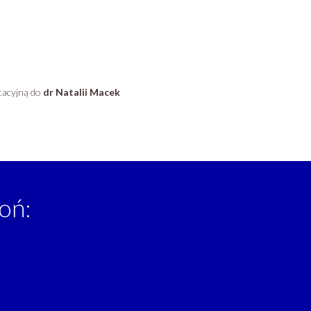
tacyjną do
dr Natalii Macek
oń: