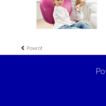
Powrót
Po