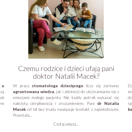
Czemu rodzice i dzieci ufają pani
doktor Natalii Macek?
 u
W pracy
stomatologa dziecięcego
liczy się zarówno
Dz
czą
ugruntowana wiedza
, jak i zdolność do utożsamiania się z
my
ub
emocjami małego pacjenta. Nie każdy potrafi wykazać się
dz
zym
należytą cierpliwością i zrozumieniem. Pani
dr Natalia
sp
Macek
od lat bez trudu nawiązuje kontakt z najmłodszymi.
b
Powstała...
Czytaj więcej...